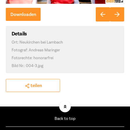
Downloaden
Details
Ort: Neukirchen bei Lambach
Fotograf: Andreas Maringer
Fotorechte: honorarfrei
Bild Nr.: 004-3.jpg
teilen
Back to top