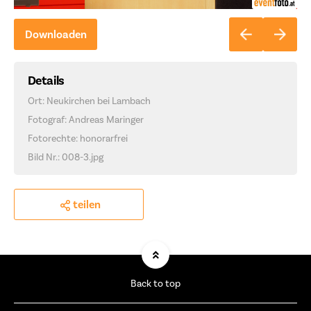
Downloaden
Details
Ort: Neukirchen bei Lambach
Fotograf: Andreas Maringer
Fotorechte: honorarfrei
Bild Nr.: 008-3.jpg
teilen
Back to top