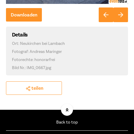
Downloaden
Details
Ort: Neukirchen bei Lambach
Fotograf: Andreas Maringer
Fotorechte: honorarfrei
Bild Nr.: IMG_0667.jpg
teilen
Back to top