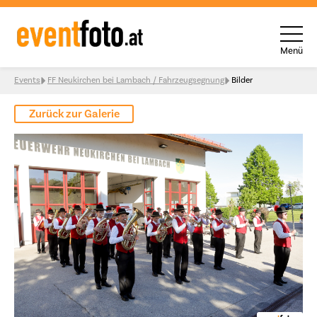
Menü
Skip to content
Events
FF Neukirchen bei Lambach / Fahrzeugsegnung
Bilder
Zurück zur Galerie