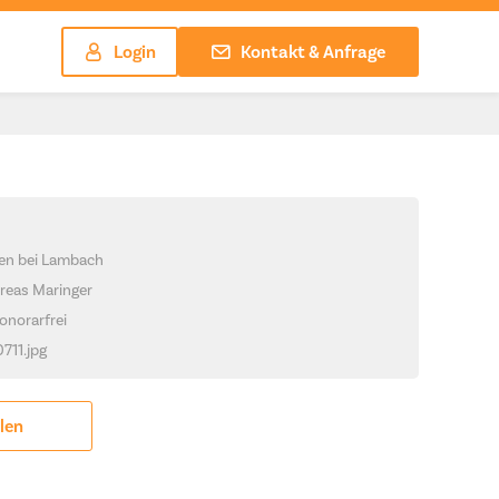
Login
Kontakt & Anfrage
hen bei Lambach
reas Maringer
onorarfrei
0711.jpg
ilen