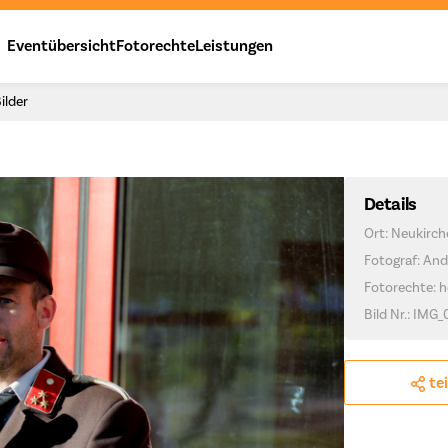
Eventübersicht
Fotorechte
Leistungen
ilder
Details
Ort: Neukirc
Fotograf: And
Fotorechte: h
Bild Nr.: IMG_
te