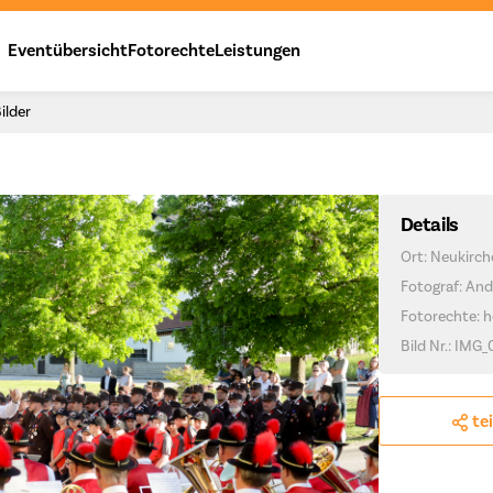
Eventübersicht
Fotorechte
Leistungen
ilder
Details
Ort: Neukirc
Fotograf: And
Fotorechte: h
Bild Nr.: IMG_
te