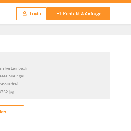
Login
Kontakt & Anfrage
hen bei Lambach
reas Maringer
onorarfrei
0762.jpg
ilen