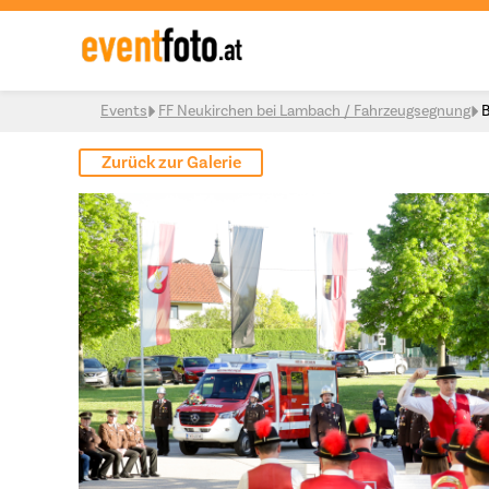
Skip to content
Events
FF Neukirchen bei Lambach / Fahrzeugsegnung
B
Zurück zur Galerie