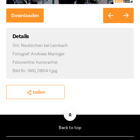
Downloaden
Details
Ort: Neukirchen bei Lambach
Fotograf: Andreas Maringer
Fotorechte: honorarfrei
Bild Nr.: IMG_0804-1.jpg
teilen
Back to top