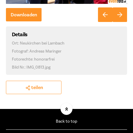
Downloaden
Details
Ort: Neukirchen bei Lambach
Fotograf: Andreas Maringer
Fotorechte: honorarfrei
Bild Nr.: IMG_0813.jpg
teilen
Back to top