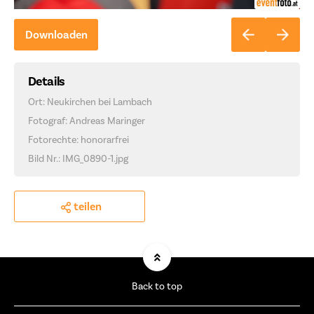
Downloaden
Details
Ort: Neukirchen bei Lambach
Fotograf: Andreas Maringer
Fotorechte: honorarfrei
Bild Nr.: IMG_0890-1.jpg
teilen
Back to top