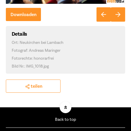
Downloaden
Details
Ort: Neukirchen bei Lambach
Fotograf: Andreas Maringer
Fotorechte: honorarfrei
Bild Nr.: IMG_1018.jpg
teilen
Back to top