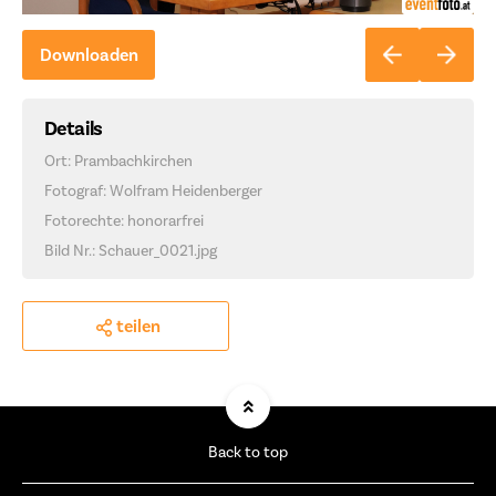
Downloaden
Details
Ort: Prambachkirchen
Fotograf: Wolfram Heidenberger
Fotorechte: honorarfrei
Bild Nr.: Schauer_0021.jpg
teilen
Back to top