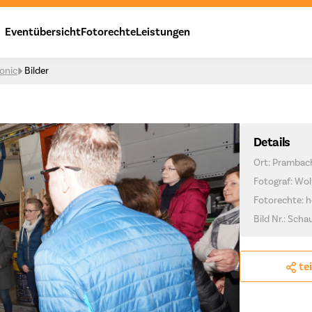
Eventübersicht
Fotorechte
Leistungen
onic
Bilder
Details
Ort: Prambac
Fotograf: Wo
Fotorechte: h
Bild Nr.: Sch
te