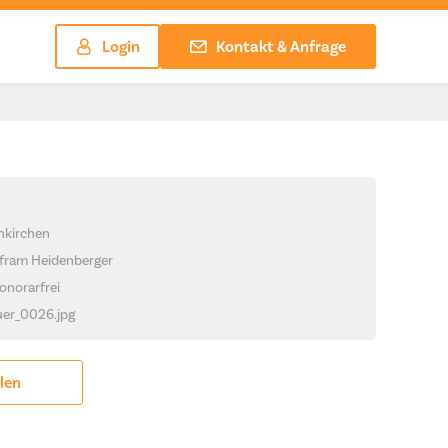
Login
Kontakt & Anfrage
hkirchen
lfram Heidenberger
onorarfrei
auer_0026.jpg
ilen