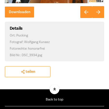
Downloaden
Details
Ort: Pucking
Fotograf: Wolfgang Kunasz
Fotorechte: honorarfrei
Bild Nr.: DSC_3934.jpg
teilen
Back to top