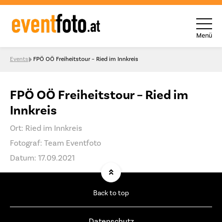
Menü
Skip to content
Events
FPÖ OÖ Freiheitstour – Ried im Innkreis
FPÖ OÖ Freiheitstour – Ried im
Innkreis
Ort: Ried im Innkreis
Fotograf: Team Eventfoto
Datum: 17.09.2021
Back to top
Datenschutz