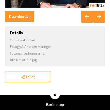
Downloaden
Details
Ort: Grieskirchen
Fotograf: Andreas Maringer
Fotorechte: honorarfrei
Bild Nr.: 003-3.jpg
teilen
Back to top