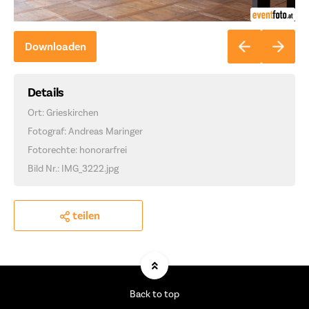
Downloaden
Details
Ort: Grieskirchen
Fotograf: Andreas Maringer
Fotorechte: honorarfrei
Bild Nr.: IMG_3222.jpg
teilen
Back to top