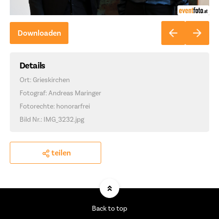
Downloaden
Details
Ort: Grieskirchen
Fotograf: Andreas Maringer
Fotorechte: honorarfrei
Bild Nr.: IMG_3232.jpg
teilen
Back to top