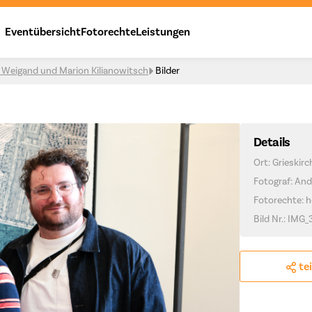
Eventübersicht
Fotorechte
Leistungen
s Weigand und Marion Kilianowitsch
Bilder
Details
Ort: Grieskir
Fotograf: And
Fotorechte: h
Bild Nr.: IMG_
te