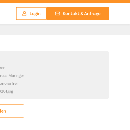
Login
Kontakt & Anfrage
chen
reas Maringer
onorarfrei
3261.jpg
ilen