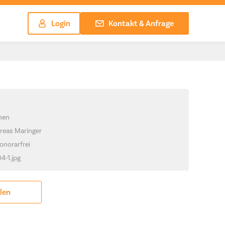
Login
Kontakt & Anfrage
chen
reas Maringer
onorarfrei
4-1.jpg
ilen