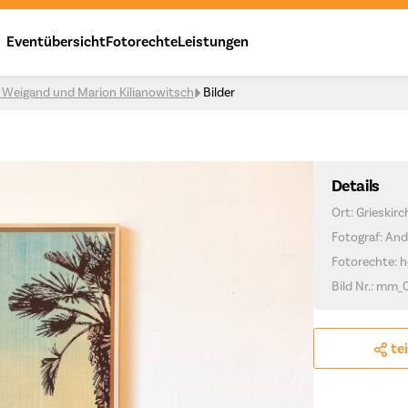
Eventübersicht
Fotorechte
Leistungen
s Weigand und Marion Kilianowitsch
Bilder
Details
Ort: Grieskir
Fotograf: And
Fotorechte: h
Bild Nr.: mm_0
te