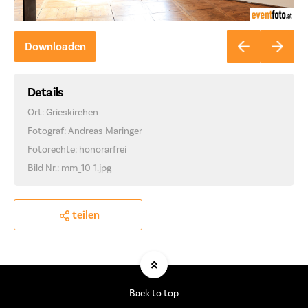
Downloaden
Details
Ort: Grieskirchen
Fotograf: Andreas Maringer
Fotorechte: honorarfrei
Bild Nr.: mm_10-1.jpg
teilen
Back to top