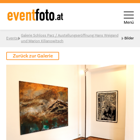
Menü
Skip to content
Galerie Schloss Parz / Austellungseröffnung Hans Weigand
Events
Bilder
und Marion Kilianowitsch
Zurück zur Galerie