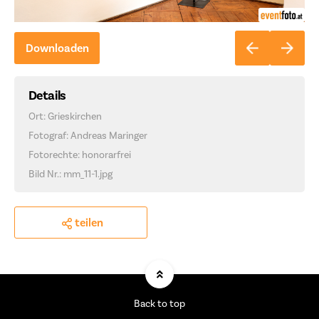
Downloaden
Details
Ort: Grieskirchen
Fotograf: Andreas Maringer
Fotorechte: honorarfrei
Bild Nr.: mm_11-1.jpg
teilen
Back to top