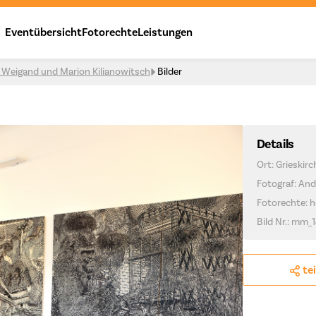
Eventübersicht
Fotorechte
Leistungen
s Weigand und Marion Kilianowitsch
Bilder
Details
Ort: Grieskir
Fotograf: And
Fotorechte: h
Bild Nr.: mm_1
te