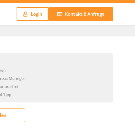
Login
Kontakt & Anfrage
chen
reas Maringer
onorarfrei
4-1.jpg
ilen