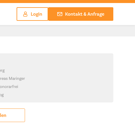
Login
Kontakt & Anfrage
erg
reas Maringer
onorarfrei
jpg
ilen