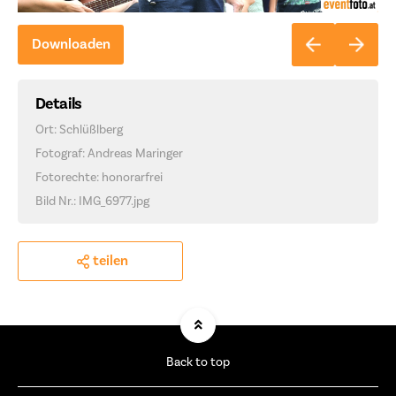
Downloaden
Details
Ort: Schlüßlberg
Fotograf: Andreas Maringer
Fotorechte: honorarfrei
Bild Nr.: IMG_6977.jpg
teilen
Back to top