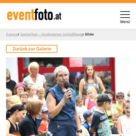
Menü
Skip to content
Events
Gartenfest – Kindergarten Schlüßlberg
Bilder
Zurück zur Galerie