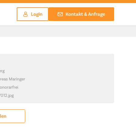
Login
Kontakt & Anfrage
erg
reas Maringer
onorarfrei
7012.jpg
ilen