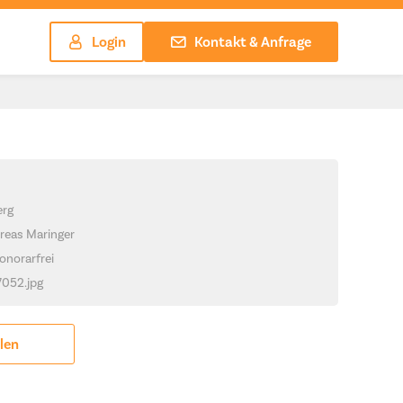
Login
Kontakt & Anfrage
erg
reas Maringer
onorarfrei
7052.jpg
ilen