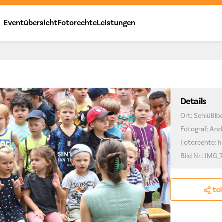
Eventübersicht
Fotorechte
Leistungen
Details
Ort: Schlüßlb
Fotograf: And
Fotorechte: h
Bild Nr.: IMG_
te