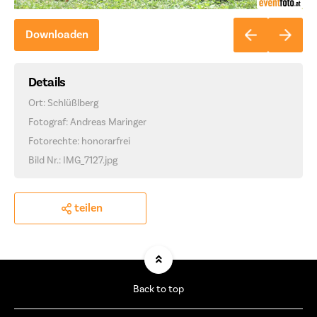
Downloaden
Details
Ort: Schlüßlberg
Fotograf: Andreas Maringer
Fotorechte: honorarfrei
Bild Nr.: IMG_7127.jpg
teilen
Back to top