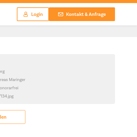
Login
Kontakt & Anfrage
erg
reas Maringer
onorarfrei
7134.jpg
ilen