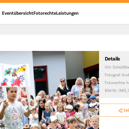
Eventübersicht
Fotorechte
Leistungen
Details
Ort: Schlüßlb
Fotograf: And
Fotorechte: h
Bild Nr.: IMG_
te