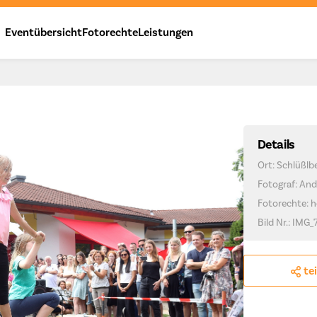
Eventübersicht
Fotorechte
Leistungen
Details
Ort: Schlüßlb
Fotograf: And
Fotorechte: h
Bild Nr.: IMG_
te