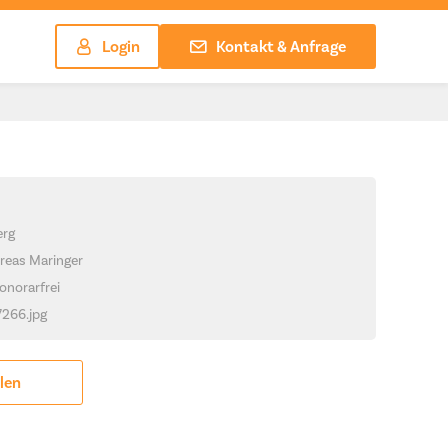
Login
Kontakt & Anfrage
erg
reas Maringer
onorarfrei
7266.jpg
ilen