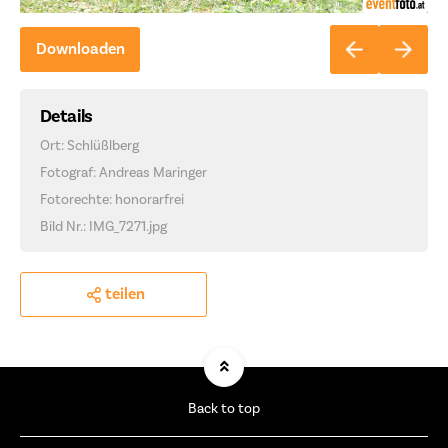
Downloaden
Details
Ort: Schlüßlberg
Fotograf: Andreas Maringer
Fotorechte: honorarfrei
Bild Nr.: IMG_7271.jpg
teilen
Back to top