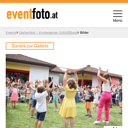
Menü
Skip to content
Events
Gartenfest – Kindergarten Schlüßlberg
Bilder
Zurück zur Galerie