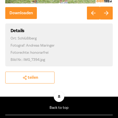
Downloaden
Details
Ort: Schlüßlberg
Fotograf: Andreas Maringer
Fotorechte: honorarfrei
Bild Nr.: IMG_7394.jpg
teilen
Back to top