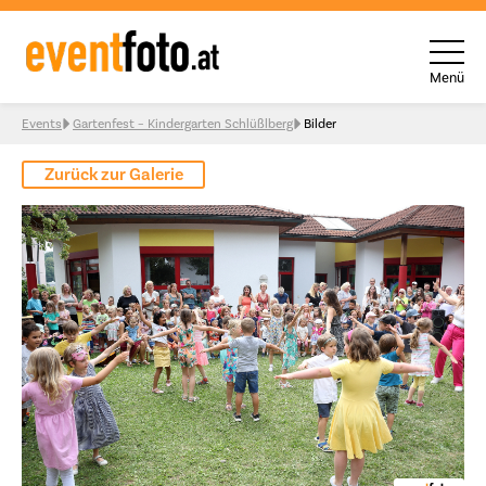
Menü
Skip to content
Events
Gartenfest – Kindergarten Schlüßlberg
Bilder
Zurück zur Galerie