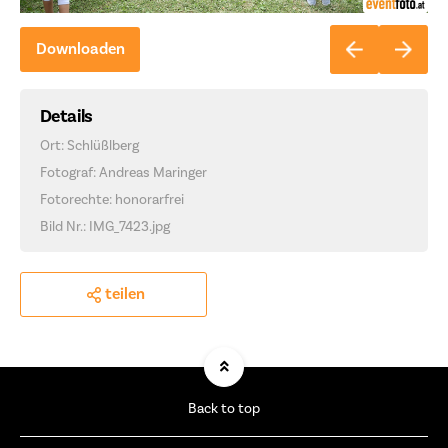
Downloaden
Details
Ort: Schlüßlberg
Fotograf: Andreas Maringer
Fotorechte: honorarfrei
Bild Nr.: IMG_7423.jpg
teilen
Back to top