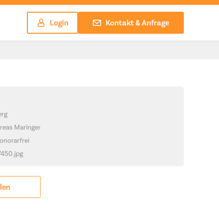
Login
Kontakt & Anfrage
erg
reas Maringer
onorarfrei
7450.jpg
ilen