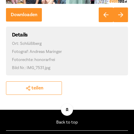
Downloaden
Details
Ort: Schlüßlberg
Fotograf: Andreas Maringer
Fotorechte: honorarfrei
Bild Nr.: IMG_7531.jpg
teilen
Back to top