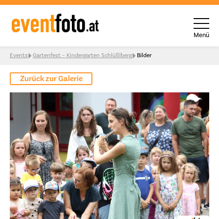
Menü
Skip to content
Events
Gartenfest – Kindergarten Schlüßlberg
Bilder
Zurück zur Galerie