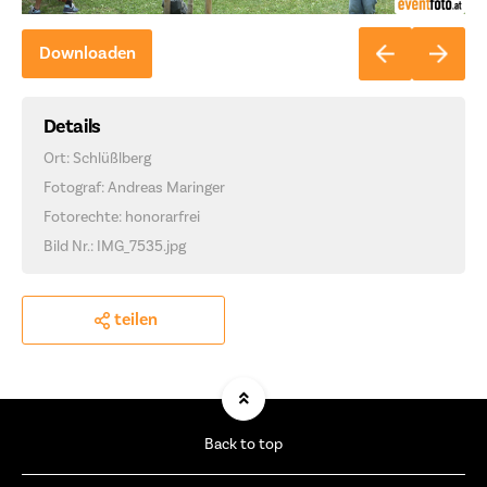
Downloaden
Details
Ort: Schlüßlberg
Fotograf: Andreas Maringer
Fotorechte: honorarfrei
Bild Nr.: IMG_7535.jpg
teilen
Back to top