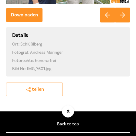
Downloaden
Details
Ort: Schlüßlberg
Fotograf: Andreas Maringer
Fotorechte: honorarfrei
Bild Nr.: IMG_7601.jpg
teilen
Back to top