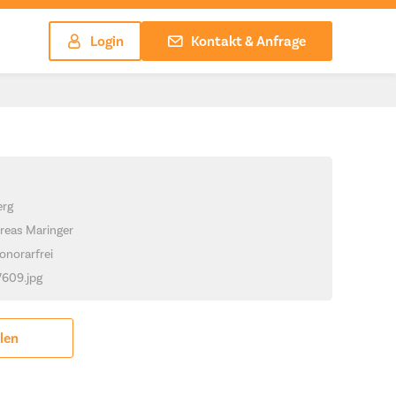
Login
Kontakt & Anfrage
erg
reas Maringer
onorarfrei
7609.jpg
ilen