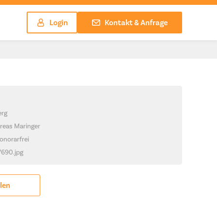
Login
Kontakt & Anfrage
erg
reas Maringer
onorarfrei
7690.jpg
ilen