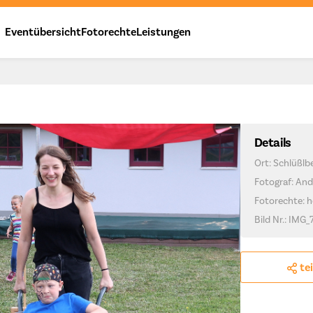
Eventübersicht
Fotorechte
Leistungen
Details
Ort: Schlüßlb
Fotograf: And
Fotorechte: h
Bild Nr.: IMG_
te