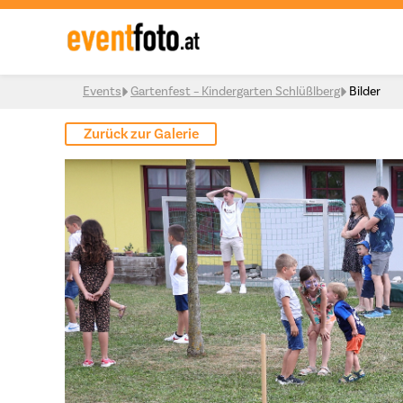
Skip to content
Events
Gartenfest – Kindergarten Schlüßlberg
Bilder
Zurück zur Galerie