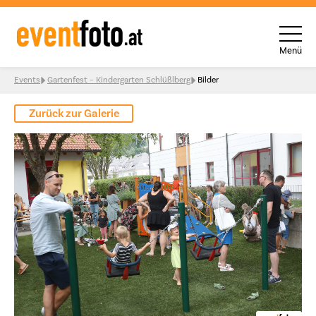
Menü
Skip to content
Events
Gartenfest – Kindergarten Schlüßlberg
Bilder
Zurück zur Galerie