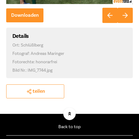
Downloaden
Details
Ort: Schlüßlberg
Fotograf: Andreas Maringer
Fotorechte: honorarfrei
Bild Nr.: IMG_7744.jpg
teilen
Back to top