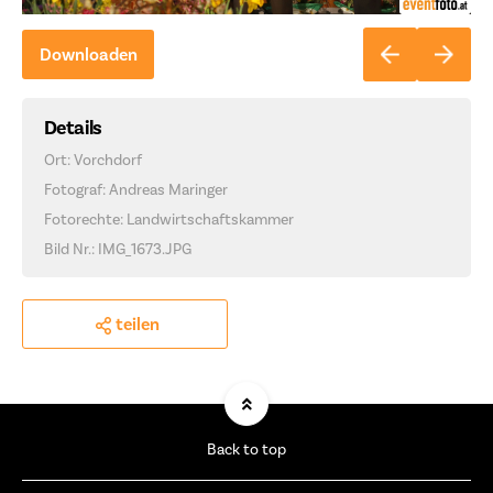
Downloaden
Details
Ort: Vorchdorf
Fotograf: Andreas Maringer
Fotorechte: Landwirtschaftskammer
Bild Nr.: IMG_1673.JPG
teilen
Back to top