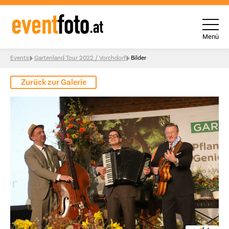
Menü
Skip to content
Events
Gartenland Tour 2022 / Vorchdorf
Bilder
Zurück zur Galerie