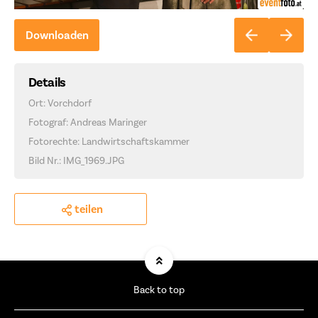
Downloaden
Details
Ort: Vorchdorf
Fotograf: Andreas Maringer
Fotorechte: Landwirtschaftskammer
Bild Nr.: IMG_1969.JPG
teilen
Back to top