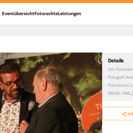
Eventübersicht
Fotorechte
Leistungen
Details
Ort: Vorchdor
Fotograf: And
Fotorechte: 
Bild Nr.: IMG
te