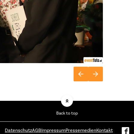
Back to top
Datenschutz
AGB
Impressum
Pressemedien
Kontakt