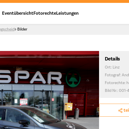
Eventübersicht
Fotorechte
Leistungen
egscheid
Bilder
Details
Ort: Linz
Fotograf: And
Fotorechte: h
Bild Nr.: 001-4
te