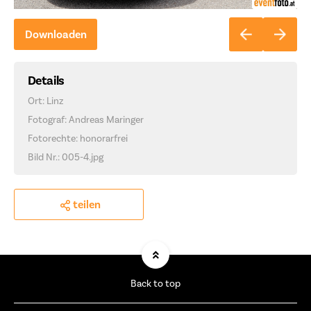
Downloaden
Details
Ort: Linz
Fotograf: Andreas Maringer
Fotorechte: honorarfrei
Bild Nr.: 005-4.jpg
teilen
Back to top