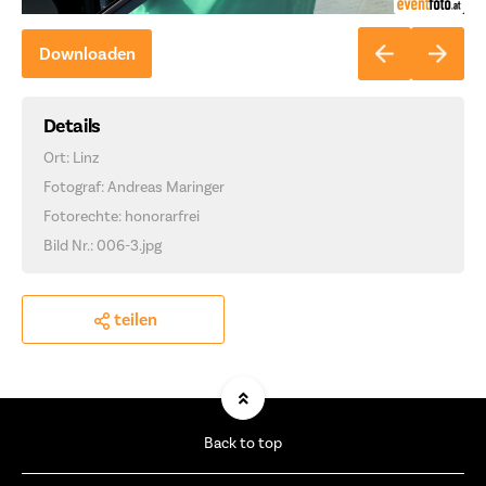
Downloaden
Details
Ort: Linz
Fotograf: Andreas Maringer
Fotorechte: honorarfrei
Bild Nr.: 006-3.jpg
teilen
Back to top