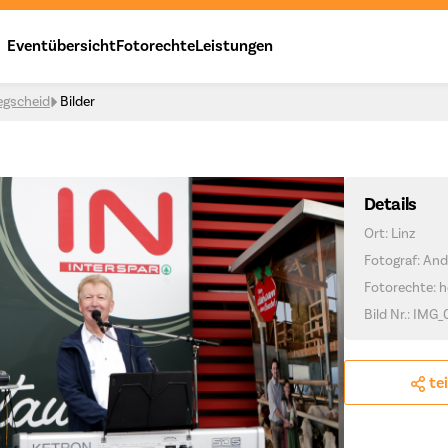
Eventübersicht
Fotorechte
Leistungen
egscheid
Bilder
Details
Ort: Linz
Fotograf: And
Fotorechte: h
Bild Nr.: IMG
te