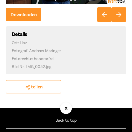
Downloaden
Details
Ort: Linz
Fotograf: Andreas Maringer
Fotorechte: honorarfrei
Bild Nr.: IMG_0052.jpg
teilen
Back to top