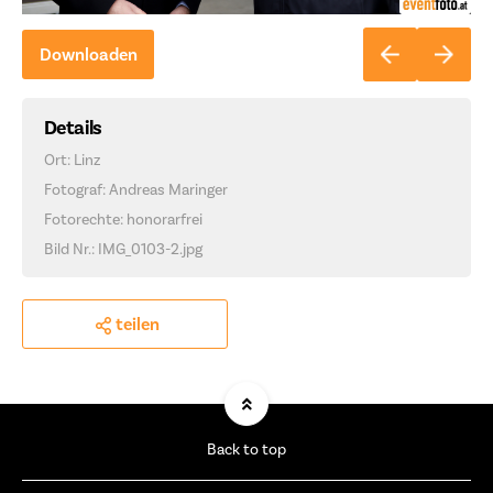
Downloaden
Details
Ort: Linz
Fotograf: Andreas Maringer
Fotorechte: honorarfrei
Bild Nr.: IMG_0103-2.jpg
teilen
Back to top