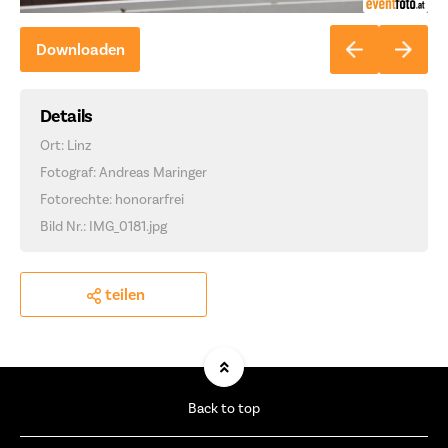
Downloaden
Details
Ort: Linz
Fotograf: Andreas Maringer
Fotorechte: honorarfrei
Bild Nr.: IMG_0181.jpg
teilen
Back to top