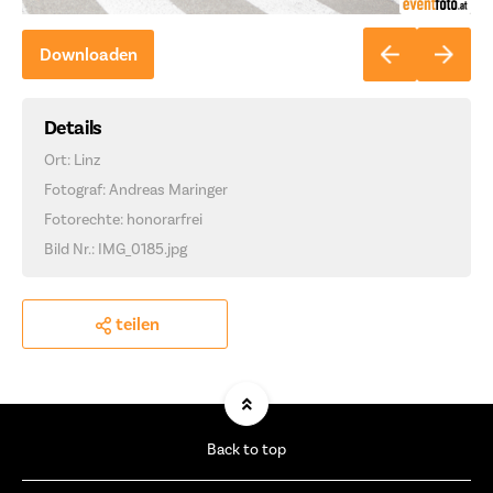
Downloaden
Details
Ort: Linz
Fotograf: Andreas Maringer
Fotorechte: honorarfrei
Bild Nr.: IMG_0185.jpg
teilen
Back to top